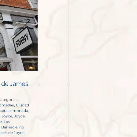
n de James
ategorías:
omsday
,
Ciudad
 cera alimonada
,
 Joyce
,
Joyce
,
e
,
Los
 Barnacle
,
río
lises de Joyce
,