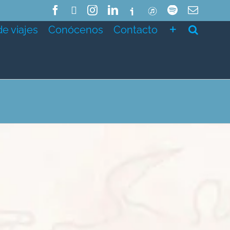
Facebook
X
Instagram
LinkedIn
Ivoox
ITunes
Spotify
Correo
electró
de viajes
Conócenos
Contacto