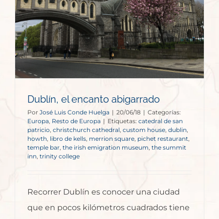
Dublín, el encanto abigarrado
Por
José Luis Conde Huelga
|
20/06/18
|
Categorías:
Europa
,
Resto de Europa
|
Etiquetas:
catedral de san
patricio
,
christchurch cathedral
,
custom house
,
dublin
,
howth
,
libro de kells
,
merrion square
,
pichet restaurant
,
temple bar
,
the irish emigration museum
,
the summit
inn
,
trinity college
Recorrer Dublín es conocer una ciudad
que en pocos kilómetros cuadrados tiene