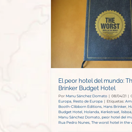
l mundo: The
udget Hotel
e Europa
El peor hotel del mundo: T
Brinker Budget Hotel
Por
Manu Sánchez Domato
|
08/04/21
|
Europa
,
Resto de Europa
|
Etiquetas:
Am
Booth-Clibborn Editions
,
Hans Brinker
,
Ha
Budget Hotel
,
Holanda
,
Kerkstraat
,
lisboa
Manu Sánchez Domato
,
peor hotel del 
Rua Pedro Nunes
,
The worst hotel in the