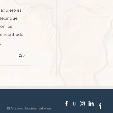
 agujero es
decir que
on los
e encontrado
]
2
El Viajero Accidental y su