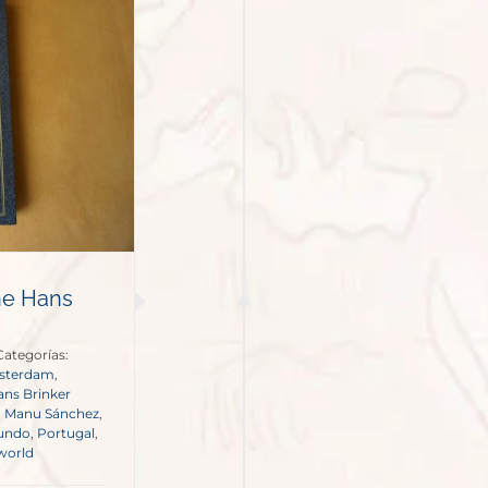
he Hans
Categorías:
sterdam
,
ns Brinker
,
Manu Sánchez
,
mundo
,
Portugal
,
 world