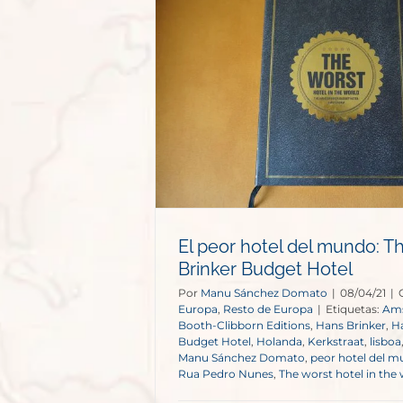
l mundo: The
udget Hotel
e Europa
El peor hotel del mundo: T
Brinker Budget Hotel
Por
Manu Sánchez Domato
|
08/04/21
|
Europa
,
Resto de Europa
|
Etiquetas:
Am
Booth-Clibborn Editions
,
Hans Brinker
,
Ha
Budget Hotel
,
Holanda
,
Kerkstraat
,
lisboa
Manu Sánchez Domato
,
peor hotel del 
Rua Pedro Nunes
,
The worst hotel in the