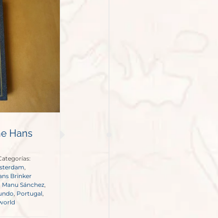
he Hans
Categorías:
sterdam
,
ns Brinker
,
Manu Sánchez
,
mundo
,
Portugal
,
 world