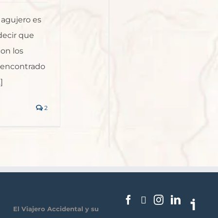
 agujero es
decir que
on los
e encontrado
]
2
El Viajero Accidental y su