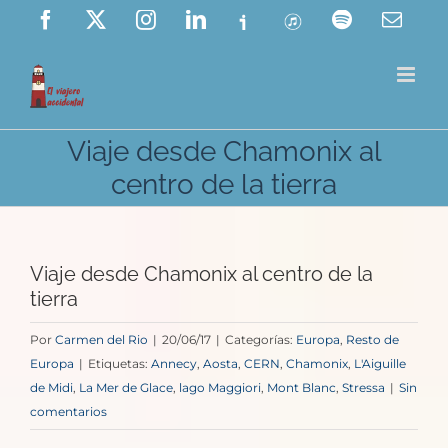
Saltar
Facebook
X
Instagram
LinkedIn
Ivoox
ITunes
Spotify
Corre
elect
al
contenido
Viaje desde Chamonix al
centro de la tierra
Viaje desde Chamonix al centro de la
tierra
Por
Carmen del Rio
|
20/06/17
|
Categorías:
Europa
,
Resto de
Europa
|
Etiquetas:
Annecy
,
Aosta
,
CERN
,
Chamonix
,
L'Aiguille
de Midi
,
La Mer de Glace
,
lago Maggiori
,
Mont Blanc
,
Stressa
|
Sin
comentarios