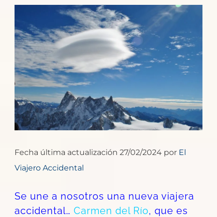
Ver
imagen
más
grande
Fecha última actualización 27/02/2024 por
El
Viajero Accidental
Se une a nosotros una nueva viajera
accidental…
Carmen del Río
, que es