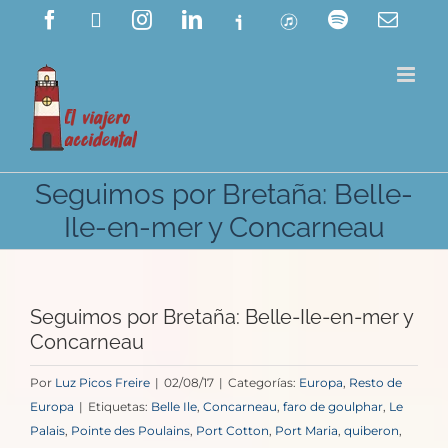
Saltar
Facebook
X
Instagram
LinkedIn
Ivoox
ITunes
Spotify
Corre
electr
al
contenido
Seguimos por Bretaña: Belle-
Ile-en-mer y Concarneau
Seguimos por Bretaña: Belle-Ile-en-mer y
Concarneau
Por
Luz Picos Freire
|
02/08/17
|
Categorías:
Europa
,
Resto de
Europa
|
Etiquetas:
Belle Ile
,
Concarneau
,
faro de goulphar
,
Le
Palais
,
Pointe des Poulains
,
Port Cotton
,
Port Maria
,
quiberon
,