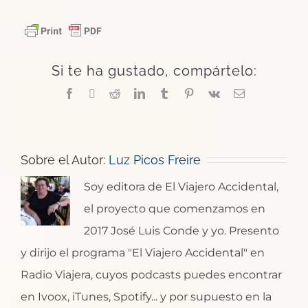
Si te ha gustado, compártelo:
Facebook
X
Reddit
LinkedIn
Tumblr
Pinterest
Vk
Correo
electrónico
Sobre el Autor:
Luz Picos Freire
Soy editora de El Viajero Accidental,
el proyecto que comenzamos en
2017 José Luis Conde y yo. Presento
y dirijo el programa "El Viajero Accidental" en
Radio Viajera, cuyos podcasts puedes encontrar
en Ivoox, iTunes, Spotify... y por supuesto en la