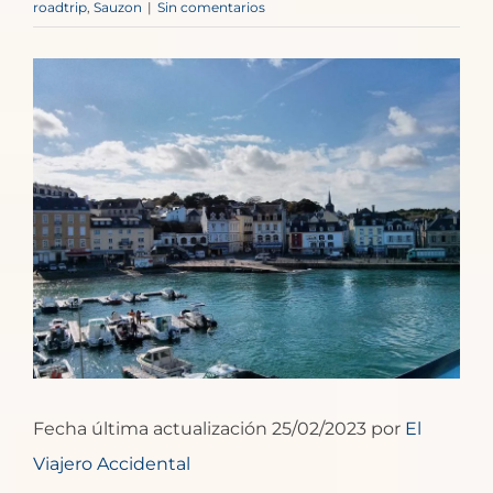
roadtrip
,
Sauzon
|
Sin comentarios
Ver
imagen
más
grande
Fecha última actualización 25/02/2023 por
El
Viajero Accidental