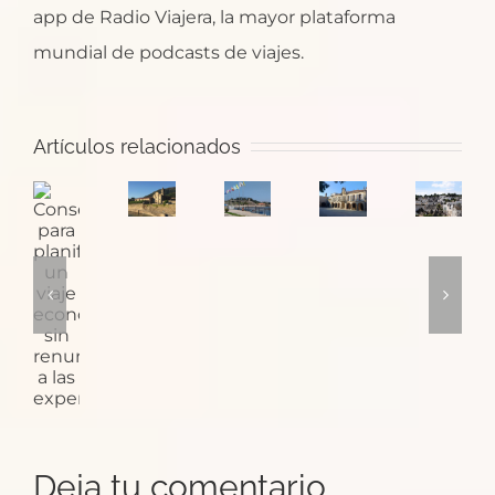
app de Radio Viajera, la mayor plataforma
mundial de podcasts de viajes.
Santa
¿Dónde
Artículos relacionados
María
Pontevedra:
empieza
Consejos
de
la
el
Puglia
para
Oia,
ciudad
Camino
y
planificar
un
de
de
sus
un
monasterio
las
Santiago
trulli
viaje
con
plazas
en
económico
monjes
medievales
Baiona?
sin
cañoneros
renunciar
a
Deja tu comentario
las