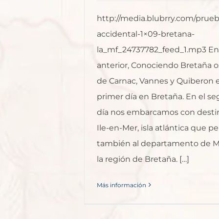
http://media.blubrry.com/prue
accidental-1×09-bretana-
la_mf_24737782_feed_1.mp3 En e
anterior, Conociendo Bretaña o
de Carnac, Vannes y Quiberon 
primer día en Bretaña. En el s
día nos embarcamos con destin
Ile-en-Mer, isla atlántica que p
también al departamento de M
la región de Bretaña. […]
Más información