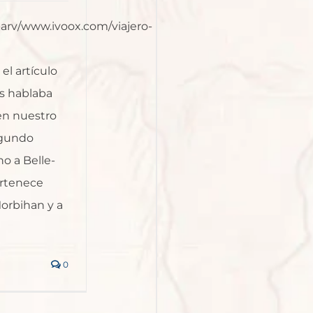
barv/www.ivoox.com/viajero-
l artículo
s hablaba
en nuestro
egundo
o a Belle-
ertenece
orbihan y a
0