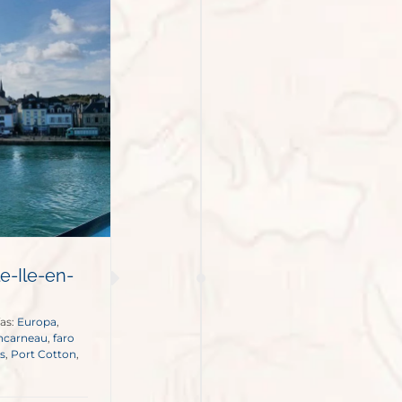
e-Ile-en-
as:
Europa
,
ncarneau
,
faro
s
,
Port Cotton
,