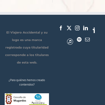
El Viajero Accidental y su
logo es una marca
registrada cuya titularidad
corresponde a los titulares
de esta web.
¿Para quiénes hemos creado
contenidos?