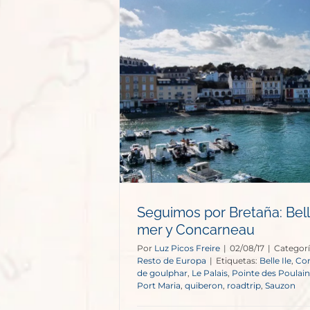
ña: Belle-Ile-
ncarneau
e Europa
Seguimos por Bretaña: Bell
mer y Concarneau
Por
Luz Picos Freire
|
02/08/17
|
Categorí
Resto de Europa
|
Etiquetas:
Belle Ile
,
Co
de goulphar
,
Le Palais
,
Pointe des Poulain
Port Maria
,
quiberon
,
roadtrip
,
Sauzon