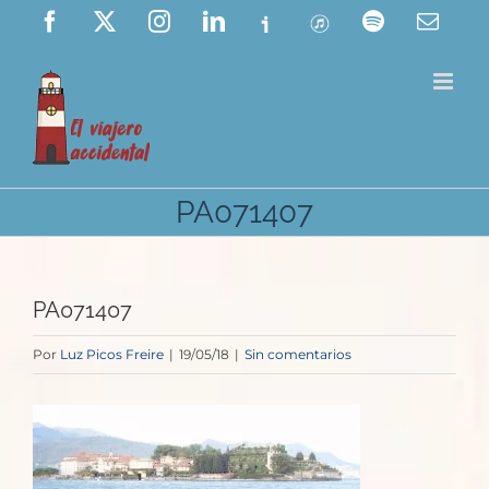
Saltar
Facebook
X
Instagram
LinkedIn
Ivoox
ITunes
Spotify
Corre
elect
al
contenido
PA071407
PA071407
Por
Luz Picos Freire
|
19/05/18
|
Sin comentarios