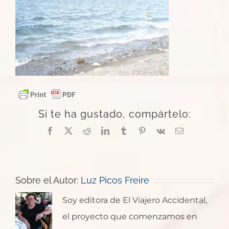
Si te ha gustado, compártelo:
Facebook
X
Reddit
LinkedIn
Tumblr
Pinterest
Vk
Correo
electrónico
Sobre el Autor:
Luz Picos Freire
Soy editora de El Viajero Accidental,
el proyecto que comenzamos en