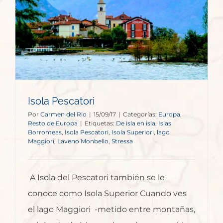
Isola Pescatori
Por
Carmen del Rio
|
15/09/17
|
Categorías:
Europa
,
Resto de Europa
|
Etiquetas:
De isla en isla
,
Islas
Borromeas
,
Isola Pescatori
,
Isola Superiori
,
lago
Maggiori
,
Laveno Monbello
,
Stressa
A Isola del Pescatori también se le
conoce como Isola Superior Cuando ves
el lago Maggiori -metido entre montañas,