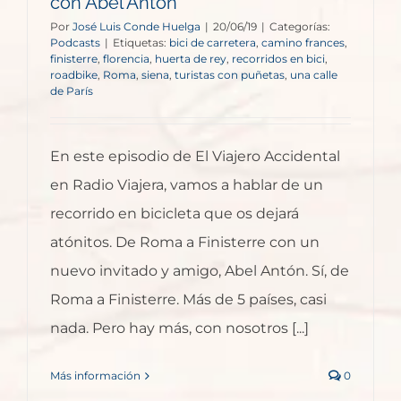
con Abel Antón
Por
José Luis Conde Huelga
|
20/06/19
|
Categorías:
Podcasts
|
Etiquetas:
bici de carretera
,
camino frances
,
finisterre
,
florencia
,
huerta de rey
,
recorridos en bici
,
roadbike
,
Roma
,
siena
,
turistas con puñetas
,
una calle
de París
En este episodio de El Viajero Accidental
en Radio Viajera, vamos a hablar de un
recorrido en bicicleta que os dejará
atónitos. De Roma a Finisterre con un
nuevo invitado y amigo, Abel Antón. Sí, de
Roma a Finisterre. Más de 5 países, casi
nada. Pero hay más, con nosotros [...]
Más información
0