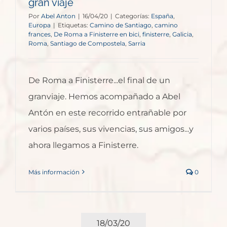
gran viaje
Por
Abel Anton
|
16/04/20
|
Categorías:
España
,
Europa
|
Etiquetas:
Camino de Santiago
,
camino
frances
,
De Roma a Finisterre en bici
,
finisterre
,
Galicia
,
Roma
,
Santiago de Compostela
,
Sarria
De Roma a Finisterre...el final de un
granviaje. Hemos acompañado a Abel
Antón en este recorrido entrañable por
varios países, sus vivencias, sus amigos...y
ahora llegamos a Finisterre.
Más información
0
18/03/20