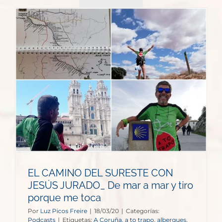
EL CAMINO DEL SURESTE CON
JESÚS JURADO_ De mar a mar y tiro
porque me toca
Por
Luz Picos Freire
|
18/03/20
|
Categorías:
Podcasts
|
Etiquetas:
A Coruña
,
a to trapo
,
albergues
,