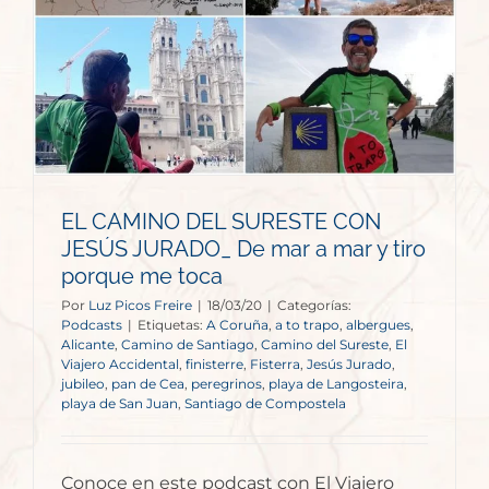
EL CAMINO DEL SURESTE CON
JESÚS JURADO_ De mar a mar y tiro
porque me toca
Por
Luz Picos Freire
|
18/03/20
|
Categorías:
Podcasts
|
Etiquetas:
A Coruña
,
a to trapo
,
albergues
,
Alicante
,
Camino de Santiago
,
Camino del Sureste
,
El
Viajero Accidental
,
finisterre
,
Fisterra
,
Jesús Jurado
,
jubileo
,
pan de Cea
,
peregrinos
,
playa de Langosteira
,
playa de San Juan
,
Santiago de Compostela
Conoce en este podcast con El Viajero