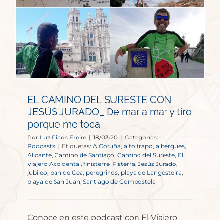
EL CAMINO DEL SURESTE CON
JESÚS JURADO_ De mar a mar y tiro
porque me toca
Por
Luz Picos Freire
|
18/03/20
|
Categorías:
Podcasts
|
Etiquetas:
A Coruña
,
a to trapo
,
albergues
,
Alicante
,
Camino de Santiago
,
Camino del Sureste
,
El
Viajero Accidental
,
finisterre
,
Fisterra
,
Jesús Jurado
,
jubileo
,
pan de Cea
,
peregrinos
,
playa de Langosteira
,
playa de San Juan
,
Santiago de Compostela
Conoce en este podcast con El Viajero