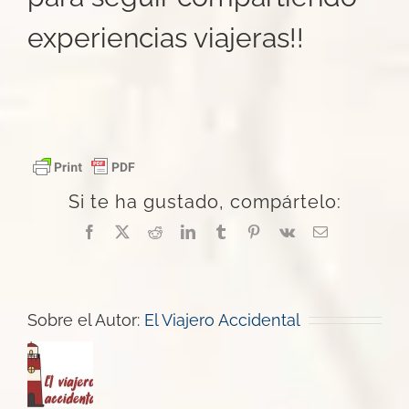
experiencias viajeras!!
Si te ha gustado, compártelo:
Facebook
X
Reddit
LinkedIn
Tumblr
Pinterest
Vk
Correo
electrónico
Sobre el Autor:
El Viajero Accidental