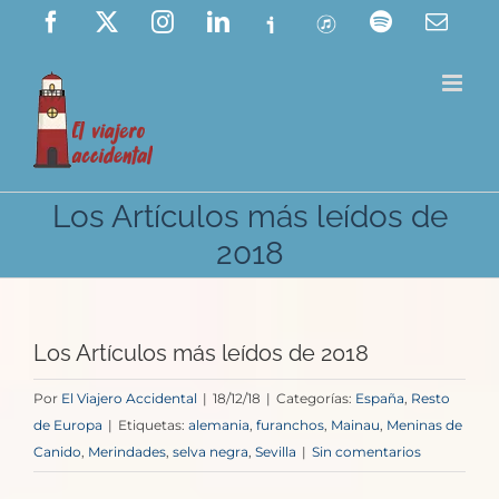
Saltar
Facebook
X
Instagram
LinkedIn
Ivoox
ITunes
Spotify
Corre
elect
al
contenido
Los Artículos más leídos de
2018
Los Artículos más leídos de 2018
Por
El Viajero Accidental
|
18/12/18
|
Categorías:
España
,
Resto
de Europa
|
Etiquetas:
alemania
,
furanchos
,
Mainau
,
Meninas de
Canido
,
Merindades
,
selva negra
,
Sevilla
|
Sin comentarios