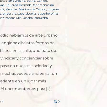
uetas:
arte urbano
,
barrio
,
Canido
,
vas
,
Eduardo Hermida
,
fenómenos do
icia
,
Meninas
,
Meninas de Canido
,
mujeres
s
,
street art
,
superabuelas
,
superheroínas
uez
,
Yoseba MP
,
Yoseba Muruzábal
sodio hablamos de arte urbano,
e engloba distintas formas de
ística en la calle, que trata de
nvindicar y concienciar sobre
 pasa en nuestra sociedad y
 muchas veces transformar un
adente en un lugar más
 Al documentarnos para [...]
n
0