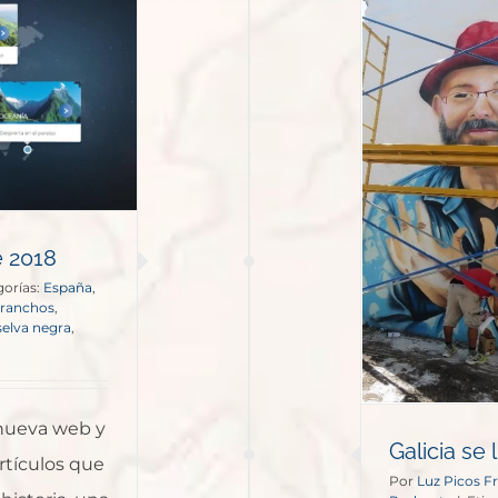
alicia se llena de murales
Podcasts
e 2018
gorías:
España
,
uranchos
,
selva negra
,
 nueva web y
Galicia se
rtículos que
Por
Luz Picos Fr