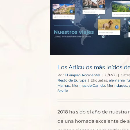
leídos de 2018
e Europa
G
Los Artículos más leídos d
Por
El Viajero Accidental
|
18/12/18
|
Cate
Resto de Europa
|
Etiquetas:
alemania
,
f
Mainau
,
Meninas de Canido
,
Merindades
,
Sevilla
2018 ha sido el año de nuestra
de una hornada excelente de a