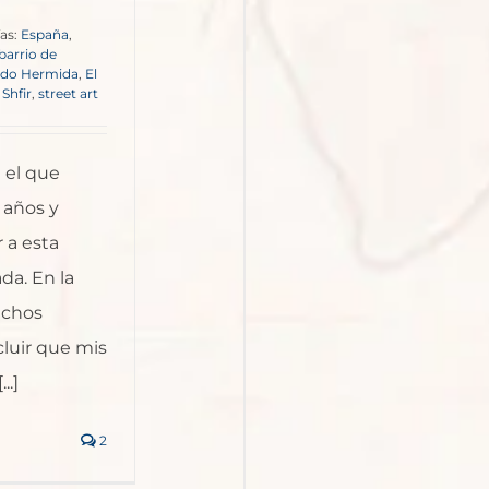
as:
España
,
barrio de
do Hermida
,
El
,
Shfir
,
street art
n el que
 años y
 a esta
da. En la
uchos
uir que mis
..]
2