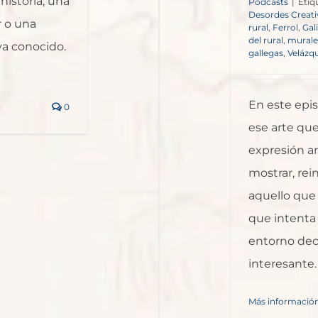
istoria, una
Podcasts
|
Etiq
Desordes Creati
r o una
rural
,
Ferrol
,
Gal
del rural
,
murale
ya conocido.
gallegas
,
Velázq
En este epi
0
ese arte qu
expresión art
mostrar, rei
aquello que
que intenta
entorno dec
interesante.
Más informació