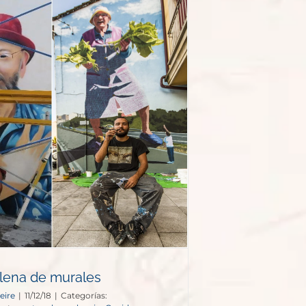
 llena de murales
eire
|
11/12/18
|
Categorías: