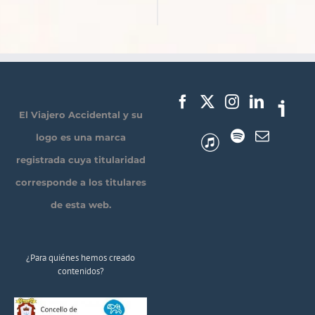
El Viajero Accidental y su
logo es una marca
registrada cuya titularidad
corresponde a los titulares
de esta web.
¿Para quiénes hemos creado
contenidos?