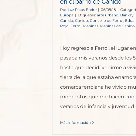
en el barrio de Canido
Por
Luz Picos Freire
|
06/09/18
|
Categorí
Europa
|
Etiquetas:
arte urbano
,
Banksy
,
Canido
,
Canido
,
Concello de Ferrol
,
Eduar
Rojo
,
Ferrol
,
Meninas
,
Meninas de Canido
Hoy regreso a Ferrol, el lugar e
pasaba mis veranos desde los 5
hasta que decidí venirme a vivir
tierra de la que estaba enamora
comarca ferrolana he vivido m
momentos que me hacen concl
veranos de infancia y juventud [.
Más información