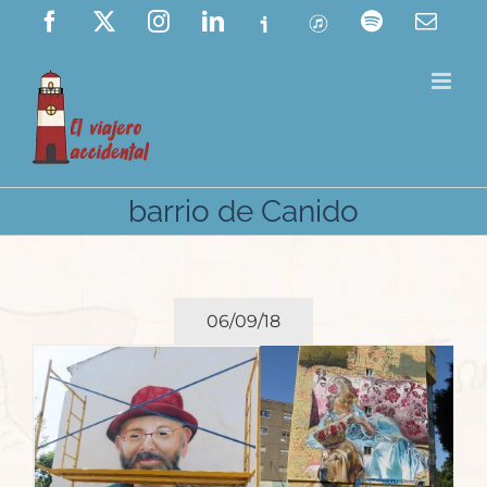
Saltar
Facebook
X
Instagram
LinkedIn
Ivoox
ITunes
Spotify
Corre
elect
al
contenido
barrio de Canido
06/09/18