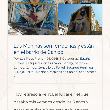
Las Meninas son ferrolanas y están
en el barrio de Canido
Por
Luz Picos Freire
|
06/09/18
|
Categorías:
España
,
Europa
|
Etiquetas:
arte urbano
,
Banksy
,
barrio de
Canido
,
Canido
,
Concello de Ferrol
,
Eduardo Hermida
,
El Rojo
,
Ferrol
,
Meninas
,
Meninas de Canido
,
Shfir
,
street
art
Hoy regreso a Ferrol, el lugar en el que
pasaba mis veranos desde los 5 años y
hasta que decidí venirme a vivir a esta