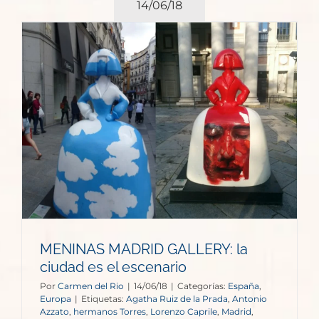
14/06/18
MENINAS MADRID GALLERY: la
ciudad es el escenario
Por
Carmen del Rio
|
14/06/18
|
Categorías:
España
,
Europa
|
Etiquetas:
Agatha Ruiz de la Prada
,
Antonio
Azzato
,
hermanos Torres
,
Lorenzo Caprile
,
Madrid
,