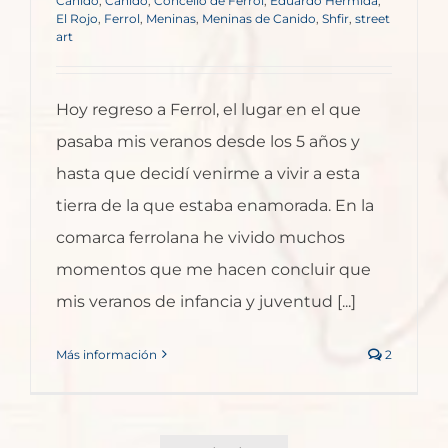
Canido
,
Canido
,
Concello de Ferrol
,
Eduardo Hermida
,
El Rojo
,
Ferrol
,
Meninas
,
Meninas de Canido
,
Shfir
,
street
art
Hoy regreso a Ferrol, el lugar en el que
pasaba mis veranos desde los 5 años y
hasta que decidí venirme a vivir a esta
tierra de la que estaba enamorada. En la
comarca ferrolana he vivido muchos
momentos que me hacen concluir que
mis veranos de infancia y juventud [...]
Más información
2