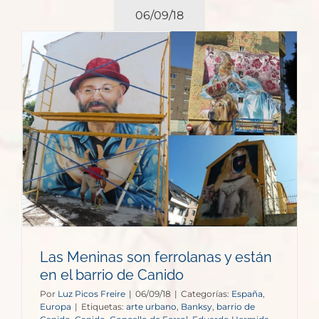
06/09/18
Las Meninas son ferrolanas y están
en el barrio de Canido
Por
Luz Picos Freire
|
06/09/18
|
Categorías:
España
,
Europa
|
Etiquetas:
arte urbano
,
Banksy
,
barrio de