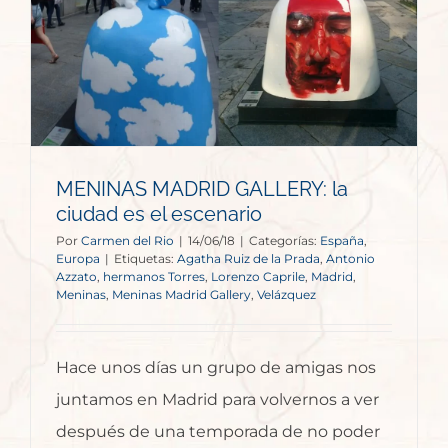
MENINAS MADRID GALLERY: la
ciudad es el escenario
Por
Carmen del Rio
|
14/06/18
|
Categorías:
España
,
Europa
|
Etiquetas:
Agatha Ruiz de la Prada
,
Antonio
Azzato
,
hermanos Torres
,
Lorenzo Caprile
,
Madrid
,
Meninas
,
Meninas Madrid Gallery
,
Velázquez
Hace unos días un grupo de amigas nos
juntamos en Madrid para volvernos a ver
después de una temporada de no poder