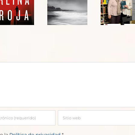
El último
Conquero
barco_
sobre
Domingo
“Soñé en
Villar
La
Habana”
o la
Política de privacidad
*