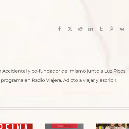
Facebook
X
Reddit
LinkedIn
Tumblr
Pinterest
V
ro Accidental y co-fundador del mismo junto a Luz Picos.
rograma en Radio Viajera. Adicto a viajar y escribir.
Entrevista
a Dolores