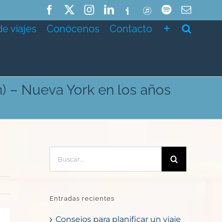
Facebook
X
Instagram
LinkedIn
Ivoox
ITunes
Spotify
Correo
electró
de viajes
Conócenos
Contacto
) – Nueva York en los años
Buscar:
Entradas recientes
Consejos para planificar un viaje