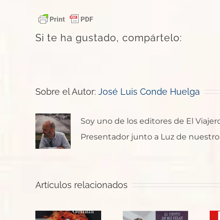
Si te ha gustado, compártelo:
Sobre el Autor:
José Luis Conde Huelga
Soy uno de los editores de El Viaje
Presentador junto a Luz de nuestro p
ajo
Artículos relacionados
“El viento
erra
de mis
a de
velas” de
Reina