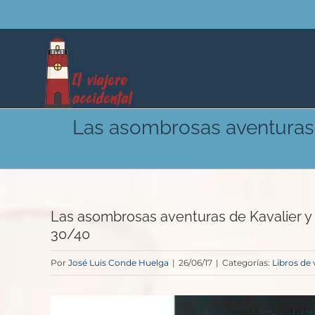
Saltar
al
contenido
Las asombrosas aventuras 
Las asombrosas aventuras de Kavalier y 
30/40
Por
José Luis Conde Huelga
|
26/06/17
|
Categorías:
Libros de 
Ver