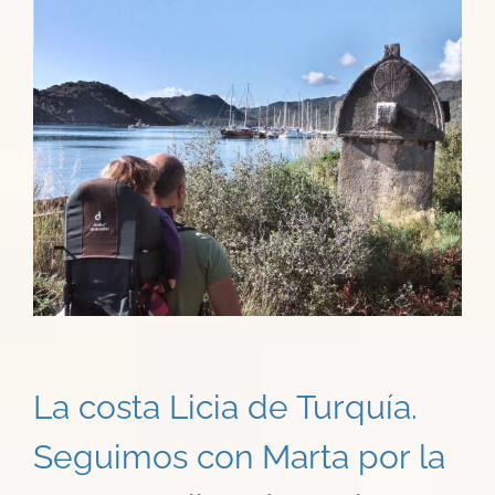
Ver
imagen
más
grande
La costa Licia de Turquía.
Seguimos con Marta por la