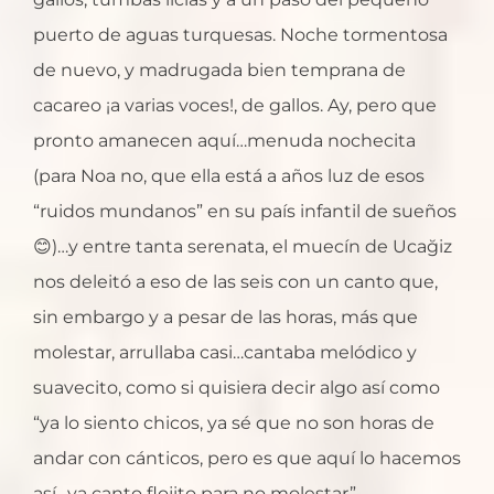
puerto de aguas turquesas. Noche tormentosa
de nuevo, y madrugada bien temprana de
cacareo ¡a varias voces!, de gallos. Ay, pero que
pronto amanecen aquí…menuda nochecita
(para Noa no, que ella está a años luz de esos
“ruidos mundanos” en su país infantil de sueños
😊)…y entre tanta serenata, el muecín de Ucağiz
nos deleitó a eso de las seis con un canto que,
sin embargo y a pesar de las horas, más que
molestar, arrullaba casi…cantaba melódico y
suavecito, como si quisiera decir algo así como
“ya lo siento chicos, ya sé que no son horas de
andar con cánticos, pero es que aquí lo hacemos
así…ya canto flojito para no molestar”…