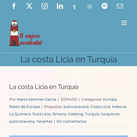
Saltar
Facebook
X
Instagram
LinkedIn
Ivoox
ITunes
Spotify
Corre
elect
al
contenido
La costa Licia en Turquía
La costa Licia en Turquía
Por
Marta Sánchez García
|
30/04/20
|
Categorías:
Europa
,
Resto de Europa
|
Etiquetas:
autocaravana
,
Costa Licia
,
Kekova
,
La Quimera
,
Ruta Licia
,
Simena
,
trekking
,
Turquía
,
turquía en
autocaravana
,
Yanartas
|
Sin comentarios