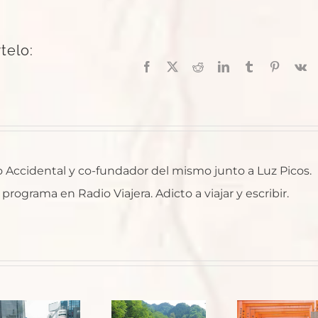
telo:
Facebook
X
Reddit
LinkedIn
Tumblr
Pinterest
V
ro Accidental y co-fundador del mismo junto a Luz Picos.
rograma en Radio Viajera. Adicto a viajar y escribir.
Japón:
Kyoto,