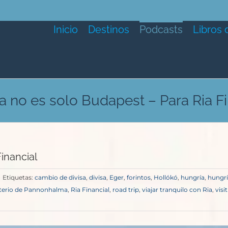
Inicio
Destinos
Podcasts
Libros 
a no es solo Budapest – Para Ria Fi
inancial
Etiquetas:
cambio de divisa
,
divisa
,
Eger
,
forintos
,
Hollókó
,
hungría
,
hungr
erio de Pannonhalma
,
Ria Financial
,
road trip
,
viajar tranquilo con Ria
,
visit