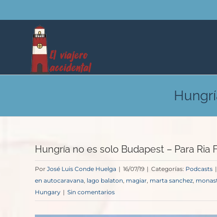
Saltar
al
contenido
Hungrí
Hungría no es solo Budapest – Para Ria F
Por
José Luis Conde Huelga
|
16/07/19
|
Categorías:
Podcasts
|
en autocaravana
,
lago balaton
,
magiar
,
marta sanchez
,
monast
Hungary
|
Sin comentarios