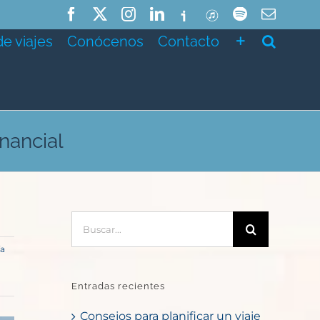
Facebook
X
Instagram
LinkedIn
Ivoox
ITunes
Spotify
Correo
electró
de viajes
Conócenos
Contacto
nancial
Buscar:
ía
Entradas recientes
Consejos para planificar un viaje