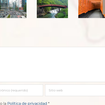
Japón:
templos
Hiroshima
de Nara y
y Valle de
santuario
Kiso
Fushimi
Inari-
Taisha
o la
Política de privacidad
*