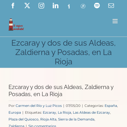
Saltar
Facebook
X
Instagram
LinkedIn
Ivoox
ITunes
Spotify
Corre
elect
al
contenido
Ezcaray y dos de sus Aldeas,
Zaldierna y Posadas, en La
Rioja
Ezcaray y dos de sus Aldeas, Zaldierna y
Posadas, en La Rioja
Por
Carmen del Río y Luz Picos
|
07/05/20
|
Categorías:
España
,
Europa
|
Etiquetas:
Ezcaray
,
La Rioja
,
Las Aldeas de Ezcaray
,
Plaza del Quiosco
,
Rioja Alta
,
Sierra de la Demanda
,
Zaldierna
|
Sin comentarios