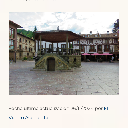
Ver
imagen
más
grande
Fecha última actualización 26/11/2024 por
El
Viajero Accidental