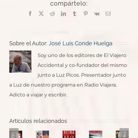
compártelo:
Facebook
X
Reddit
LinkedIn
Tumblr
Pinterest
Vk
Correo
electrónico
Sobre el Autor:
José Luis Conde Huelga
Soy uno de los editores de El Viajero
Accidental y co-fundador del mismo
junto a Luz Picos. Presentador junto
a Luz de nuestro programa en Radio Viajera.
Adicto a viajar y escribir.
Bajo
“El
tierra
viento
Entrevist
seca
de
Artículos relacionados
a
de
mis
Reina
El
Dolores