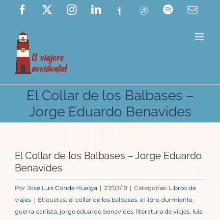
Saltar
Facebook
X
Instagram
LinkedIn
Ivoox
ITunes
Spotify
Corre
elect
al
contenido
El Collar de los Balbases –
Jorge Eduardo Benavides
El Collar de los Balbases – Jorge Eduardo
Benavides
Por
José Luis Conde Huelga
|
27/03/19
|
Categorías:
Libros de
viajes
|
Etiquetas:
el collar de los balbases
,
el libro durmiente
,
guerra carlista
,
jorge eduardo benavides
,
literatura de viajes
,
luis