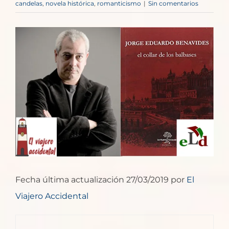
candelas
,
novela histórica
,
romanticismo
|
Sin comentarios
Ver
imagen
más
grande
Fecha última actualización 27/03/2019 por
El
Viajero Accidental