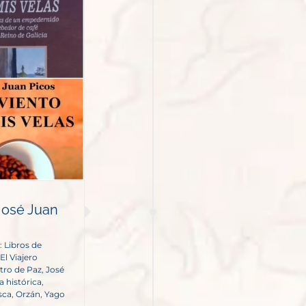
 José Juan
:
Libros de
El Viajero
stro de Paz
,
José
a histórica
,
sca
,
Orzán
,
Yago