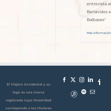
entrevista a
Benavides so
Balbases"
Más informació
El Viajero Accidental y su
logo es una marca
registrada cuya titularidad
corresponde a los titulares