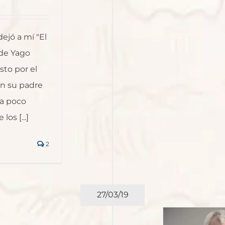
ejó a mí "El
 de Yago
sto por el
on su padre
ra poco
os [...]
2
27/03/19