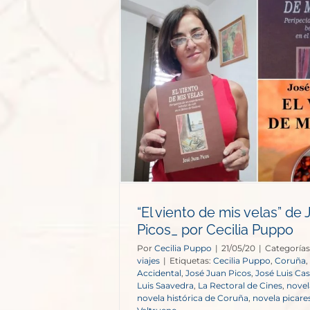
velas” de José
Cecilia Puppo
ajes
“El viento de mis velas” de
Picos_ por Cecilia Puppo
Por
Cecilia Puppo
|
21/05/20
|
Categorías
viajes
|
Etiquetas:
Cecilia Puppo
,
Coruña
,
Accidental
,
José Juan Picos
,
José Luis Ca
Luis Saavedra
,
La Rectoral de Cines
,
novel
novela histórica de Coruña
,
novela picare