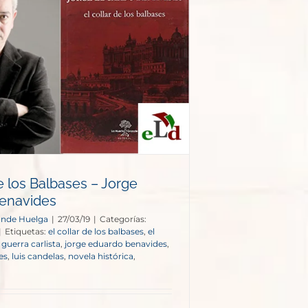
de los Balbases – Jorge
enavides
onde Huelga
|
27/03/19
|
Categorías:
|
Etiquetas:
el collar de los balbases
,
el
,
guerra carlista
,
jorge eduardo benavides
,
jes
,
luis candelas
,
novela histórica
,