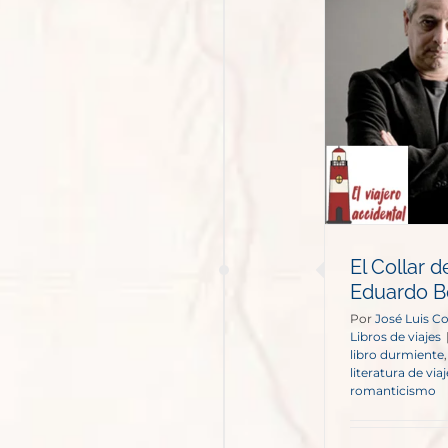
Collar de los Balbases – Jorge
Eduardo Benavides
Libros de viajes
El Collar 
Eduardo B
Por
José Luis C
Libros de viajes
libro durmiente
literatura de via
romanticismo