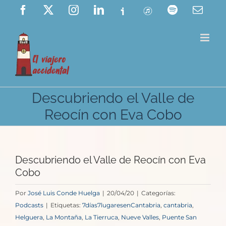
Saltar
Facebook
X
Instagram
LinkedIn
Ivoox
ITunes
Spotify
Corre
elect
al
contenido
Descubriendo el Valle de
Reocín con Eva Cobo
Descubriendo el Valle de Reocín con Eva
Cobo
Por
José Luis Conde Huelga
|
20/04/20
|
Categorías:
Podcasts
|
Etiquetas:
7días7lugaresenCantabria
,
cantabria
,
Helguera
,
La Montaña
,
La Tierruca
,
Nueve Valles
,
Puente San