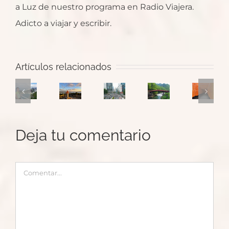
a Luz de nuestro programa en Radio Viajera.
Adicto a viajar y escribir.
Japón:
Ruta
Kyoto,
Artículos relacionados
para
Un
Japón:
Japón:
templos
un
Salto
Tokio
Hiroshima
de
primer
a
y
y
Nara
viaje
Galicia
templos
Valle
y
Deja tu comentario
a
con
de
de
santuario
Brasil
María
Nikko
Kiso
Fushimi
con
Rubio
Comentar
Inari-
Brasileristas
Taisha