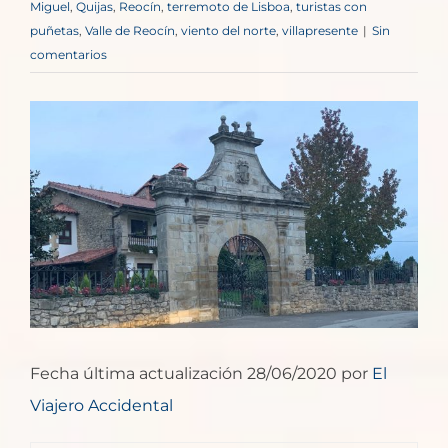
Miguel
,
Quijas
,
Reocín
,
terremoto de Lisboa
,
turistas con
puñetas
,
Valle de Reocín
,
viento del norte
,
villapresente
|
Sin
comentarios
Ver
imagen
más
grande
Fecha última actualización 28/06/2020 por
El
Viajero Accidental