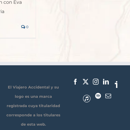
n con Eva
ia
0
El Viajero Accidental y su
logo es una marca
registrada cuya titularidad
corresponde a los titulares
de esta web.