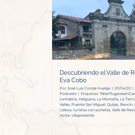
alle de Reocín
Cobo
s
Descubriendo el Valle de 
Eva Cobo
Por
José Luis Conde Huelga
|
20/04/20
|
Podcasts
|
Etiquetas:
7días7lugaresenCan
cantabria
,
Helguera
,
La Montaña
,
La Tierr
Valles
,
Puente San Miguel
,
Quijas
,
Reocín
,
Lisboa
,
turistas con puñetas
,
Valle de Reo
norte
,
villapresente