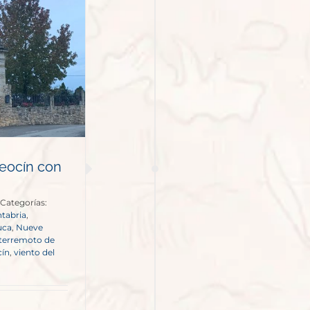
Reocín con
Categorías:
tabria
,
uca
,
Nueve
terremoto de
cín
,
viento del