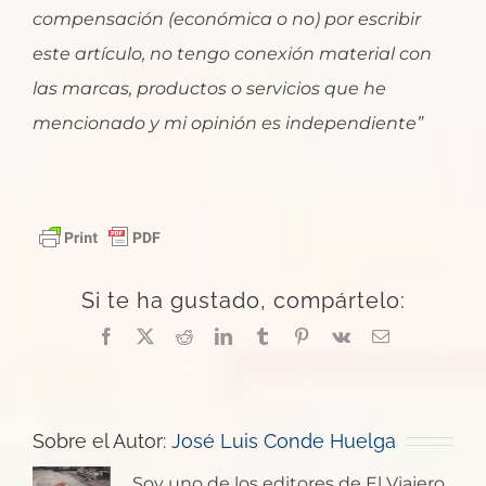
compensación (económica o no) por escribir
este artículo, no tengo conexión material con
las marcas, productos o servicios que he
mencionado y mi opinión es independiente”
Si te ha gustado, compártelo:
Facebook
X
Reddit
LinkedIn
Tumblr
Pinterest
Vk
Correo
electrónico
Sobre el Autor:
José Luis Conde Huelga
Soy uno de los editores de El Viajero