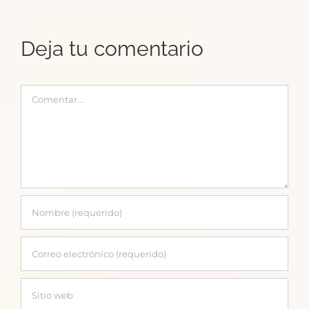
renunciar
a
Deja tu comentario
las
experiencias
Comentar