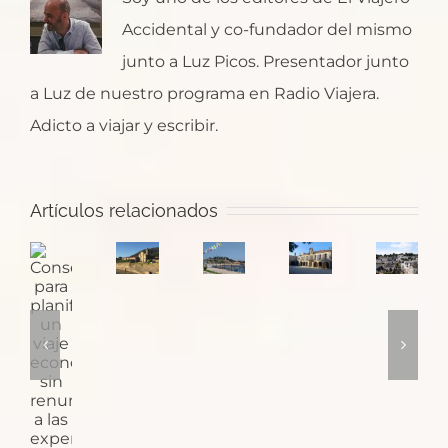
Accidental y co-fundador del mismo
junto a Luz Picos. Presentador junto
a Luz de nuestro programa en Radio Viajera.
Adicto a viajar y escribir.
Santa
¿Dónde
Artículos relacionados
María
Pontevedra:
empieza
Consejos
de
la
el
Puglia
para
Oia,
ciudad
Camino
y
planificar
un
de
de
sus
un
monasterio
las
Santiago
trulli
viaje
con
plazas
en
económico
monjes
medievales
Baiona?
sin
cañoneros