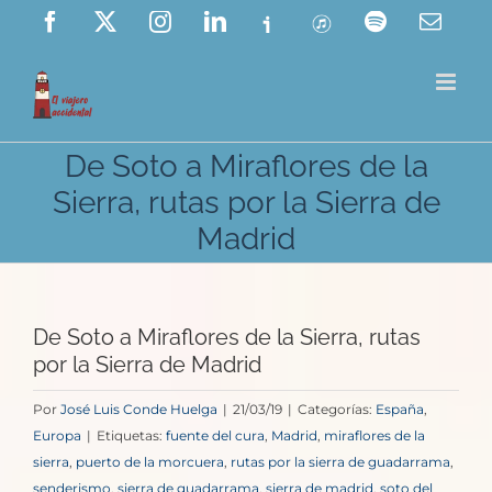
Saltar
Facebook
X
Instagram
LinkedIn
Ivoox
ITunes
Spotify
Corre
elect
al
contenido
De Soto a Miraflores de la
Sierra, rutas por la Sierra de
Madrid
De Soto a Miraflores de la Sierra, rutas
por la Sierra de Madrid
Por
José Luis Conde Huelga
|
21/03/19
|
Categorías:
España
,
Europa
|
Etiquetas:
fuente del cura
,
Madrid
,
miraflores de la
sierra
,
puerto de la morcuera
,
rutas por la sierra de guadarrama
,
senderismo
,
sierra de guadarrama
,
sierra de madrid
,
soto del