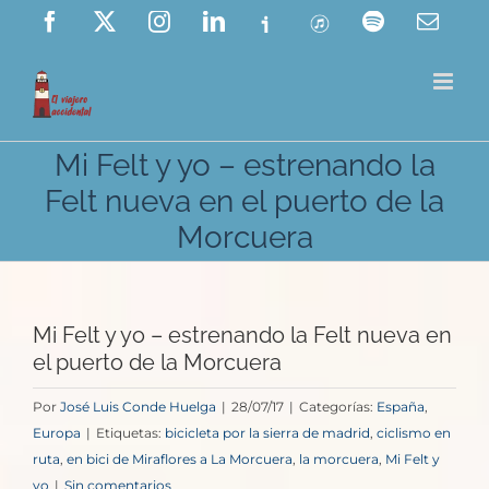
Saltar
Facebook
X
Instagram
LinkedIn
Ivoox
ITunes
Spotify
Corre
elect
al
contenido
Mi Felt y yo – estrenando la
Felt nueva en el puerto de la
Morcuera
Mi Felt y yo – estrenando la Felt nueva en
el puerto de la Morcuera
Por
José Luis Conde Huelga
|
28/07/17
|
Categorías:
España
,
Europa
|
Etiquetas:
bicicleta por la sierra de madrid
,
ciclismo en
ruta
,
en bici de Miraflores a La Morcuera
,
la morcuera
,
Mi Felt y
yo
|
Sin comentarios