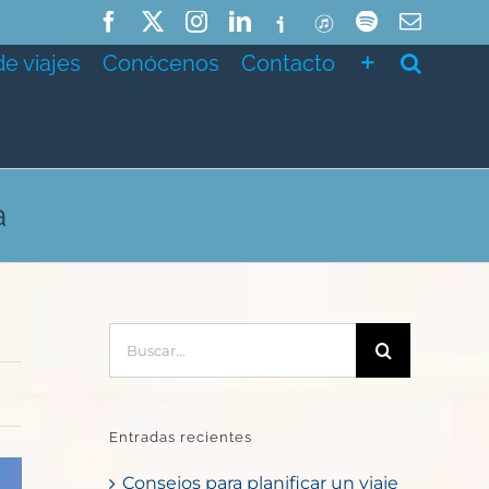
Facebook
X
Instagram
LinkedIn
Ivoox
ITunes
Spotify
Correo
electró
de viajes
Conócenos
Contacto
a
Buscar:
Entradas recientes
Consejos para planificar un viaje