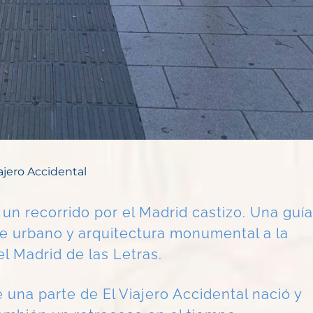
iajero Accidental
 un recorrido por el Madrid castizo. Una guía
te urbano y arquitectura monumental a la
el Madrid de las Letras.
e una parte de El Viajero Accidental nació y