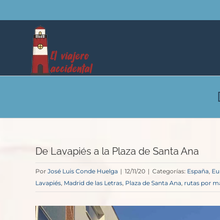
Saltar
al
contenido
De Lavapiés a la Plaza de Santa Ana
Por
José Luis Conde Huelga
|
12/11/20
|
Categorías:
España
,
Eu
Lavapiés
,
Madrid de las Letras
,
Plaza de Santa Ana
,
rutas por m
Ver