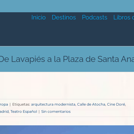
Inicio
Destinos
Podcasts
Libros 
De Lavapiés a la Plaza de Santa An
ropa
|
Etiquetas:
arquitectura modernista
,
Calle de Atocha
,
Cine Doré
,
adrid
,
Teatro Español
|
Sin comentarios