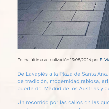
Fecha última actualización 13/08/2024 por
El V
De Lavapiés a la Plaza de Santa Ana,
de tradición, modernidad rabiosa, ar
puerta del Madrid de los Austrias y d
Un recorrido por las calles en las qu