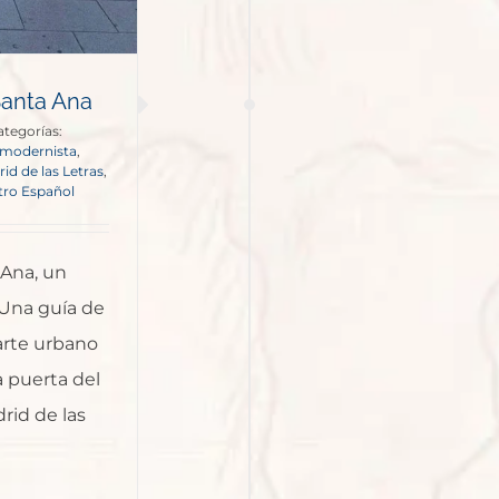
Santa Ana
ategorías:
 modernista
,
id de las Letras
,
tro Español
 Ana, un
. Una guía de
arte urbano
 puerta del
rid de las