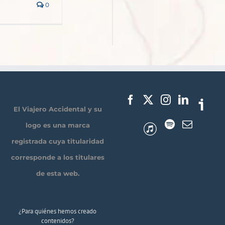
0
El Viajero Accidental y su
logo es una marca
registrada cuya titularidad
corresponde a los titulares
de esta web.
¿Para quiénes hemos creado
contenidos?