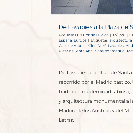
De Lavapiés a la Plaza de 
Por
José Luis Conde Huelga
|
12/11/20
|
C
España
,
Europa
|
Etiquetas:
arquitectura
Calle de Atocha
,
Cine Doré
,
Lavapiés
,
Madr
Plaza de Santa Ana
,
rutas por madrid
,
Tea
De Lavapiés a la Plaza de Santa
recorrido por el Madrid castizo
tradición, modernidad rabiosa, 
y arquitectura monumental a la
Madrid de los Austrias y del Mad
Letras.