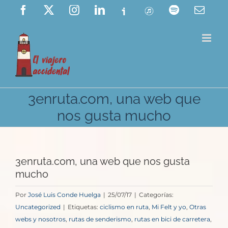
Saltar
Facebook
X
Instagram
LinkedIn
Ivoox
ITunes
Spotify
Corre
elect
al
contenido
3enruta.com, una web que
nos gusta mucho
3enruta.com, una web que nos gusta
mucho
Por
José Luis Conde Huelga
|
25/07/17
|
Categorías:
Uncategorized
|
Etiquetas:
ciclismo en ruta
,
Mi Felt y yo
,
Otras
webs y nosotros
,
rutas de senderismo
,
rutas en bici de carretera
,