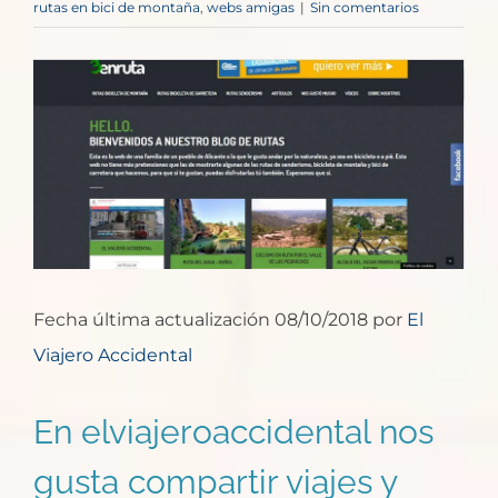
rutas en bici de montaña
,
webs amigas
|
Sin comentarios
Ver
imagen
más
grande
Fecha última actualización 08/10/2018 por
El
Viajero Accidental
En elviajeroaccidental nos
gusta compartir viajes y