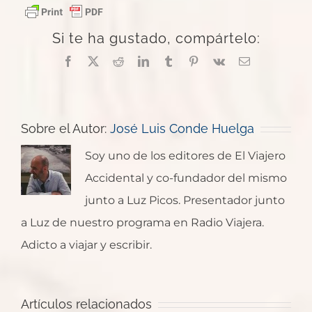
Si te ha gustado, compártelo:
Facebook
X
Reddit
LinkedIn
Tumblr
Pinterest
Vk
Correo
electrónico
Sobre el Autor:
José Luis Conde Huelga
Soy uno de los editores de El Viajero
Accidental y co-fundador del mismo
junto a Luz Picos. Presentador junto
a Luz de nuestro programa en Radio Viajera.
El
Adicto a viajar y escribir.
blog
de
Luces
John
Teresa
que
Adams:
Estreno
Artículos relacionados