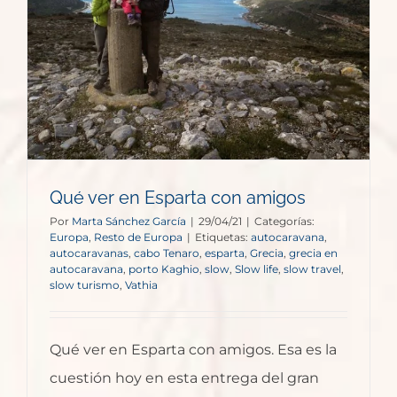
Qué ver en Esparta con amigos
Por
Marta Sánchez García
|
29/04/21
|
Categorías:
Europa
,
Resto de Europa
|
Etiquetas:
autocaravana
,
autocaravanas
,
cabo Tenaro
,
esparta
,
Grecia
,
grecia en
autocaravana
,
porto Kaghio
,
slow
,
Slow life
,
slow travel
,
slow turismo
,
Vathia
Qué ver en Esparta con amigos. Esa es la
cuestión hoy en esta entrega del gran