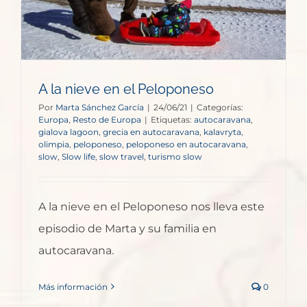
A la nieve en el Peloponeso
Por
Marta Sánchez García
|
24/06/21
|
Categorías:
Europa
,
Resto de Europa
|
Etiquetas:
autocaravana
,
gialova lagoon
,
grecia en autocaravana
,
kalavryta
,
olimpia
,
peloponeso
,
peloponeso en autocaravana
,
slow
,
Slow life
,
slow travel
,
turismo slow
A la nieve en el Peloponeso nos lleva este
episodio de Marta y su familia en
autocaravana.
Más información
0