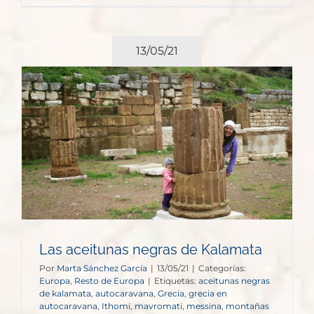
13/05/21
Las aceitunas negras de Kalamata
Por
Marta Sánchez García
|
13/05/21
|
Categorías:
Europa
,
Resto de Europa
|
Etiquetas:
aceitunas negras
de kalamata
,
autocaravana
,
Grecia
,
grecia en
autocaravana
,
Ithomi
,
mavromati
,
messina
,
montañas