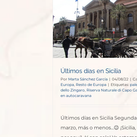
n Sicilia
e Europa
Últimos días en Sicilia
Por
Marta Sánchez García
|
04/08/22
|
Ca
Europa
,
Resto de Europa
|
Etiquetas:
pal
dello Zingaro
,
Riserva Naturale di Capo Ga
en autocaravana
Últimos días en Sicilia Segun
marzo, más o menos...😉 ¡Sicilia,