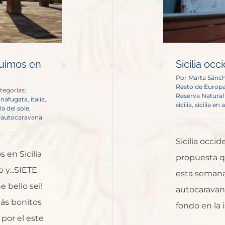
Europa
Resto de Europa
eguimos en
Sicilia oc
Por
Marta Sánch
Resto de Europ
tegorías:
Reserva Natural 
nafugata
,
italia
,
sicilia
,
sicilia en
ola del sole
,
en autocaravana
Sicilia occi
s en Sicilia
propuesta q
 y...SIETE
esta semana.
e bello sei!
autocaravan
más bonitos
fondo en la is
n por el este