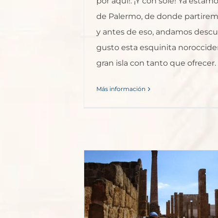
por aquí!. ¡Y con sole! Ya esta
de Palermo, de donde partiremo
y antes de eso, andamos desc
gusto esta esquinita norocciden
gran isla con tanto que ofrecer. S
Más información
sole y seguimos
S
lia