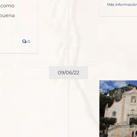
Más informació
s como
 buena
0
09/06/22
Sicilia en la isla del volcán
Europa
Resto de Europa