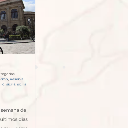
tegorías:
ermo
,
Reserva
llo
,
sicilia
,
sicilia
da semana de
 últimos días