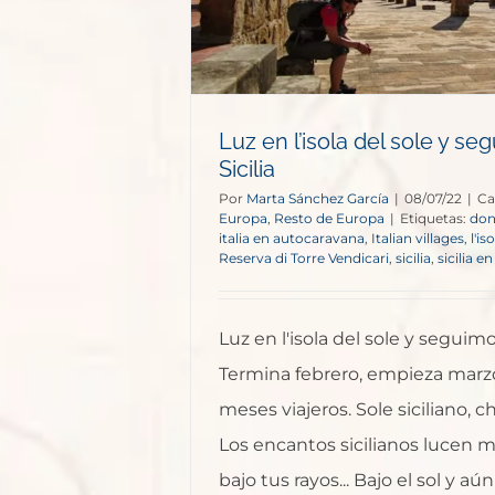
e Europa
Luz en l’isola del sole y s
Sicilia
Por
Marta Sánchez García
|
08/07/22
|
Ca
Europa
,
Resto de Europa
|
Etiquetas:
don
italia en autocaravana
,
Italian villages
,
l'is
Reserva di Torre Vendicari
,
sicilia
,
sicilia 
Luz en l'isola del sole y seguimo
Termina febrero, empieza marzo
meses viajeros. Sole siciliano, ch
Los encantos sicilianos lucen 
bajo tus rayos... Bajo el sol y aú