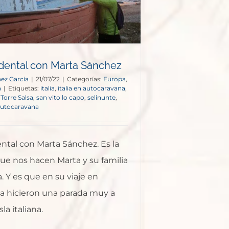
cidental con Marta Sánchez
ez García
|
21/07/22
|
Categorías:
Europa
,
a
|
Etiquetas:
italia
,
italia en autocaravana
,
Torre Salsa
,
san vito lo capo
,
selinunte
,
 autocaravana
dental con Marta Sánchez. Es la
ue nos hacen Marta y su familia
 Y es que en su viaje en
a hicieron una parada muy a
la italiana.