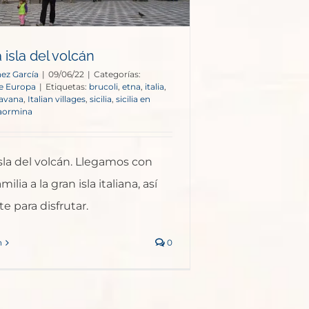
a isla del volcán
ez García
|
09/06/22
|
Categorías:
e Europa
|
Etiquetas:
brucoli
,
etna
,
italia
,
ravana
,
Italian villages
,
sicilia
,
sicilia en
aormina
 isla del volcán. Llegamos con
ilia a la gran isla italiana, así
e para disfrutar.
n
0