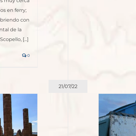
mos muy cerca
s en ferry;
ubriendo con
tal de la
copello, [...]
0
21/07/22
icilia occidental con Marta
Sánchez