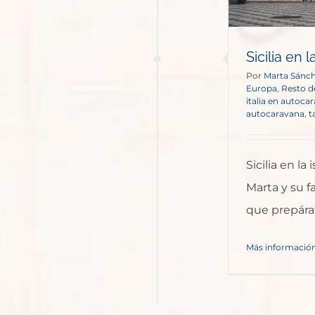
Sicilia en l
Por
Marta Sánch
Europa
,
Resto d
italia en autoca
autocaravana
,
t
Sicilia en la
Marta y su fam
que prepárat
Más informació