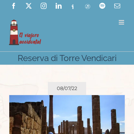
Saltar
Facebook
X
Instagram
LinkedIn
Ivoox
ITunes
Spotify
Corre
elect
al
contenido
Reserva di Torre Vendicari
08/07/22