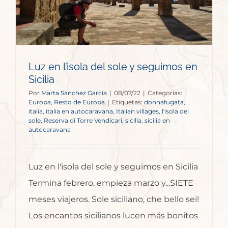
Luz en l’isola del sole y seguimos en
Sicilia
Por
Marta Sánchez García
|
08/07/22
|
Categorías:
Europa
,
Resto de Europa
|
Etiquetas:
donnafugata
,
italia
,
italia en autocaravana
,
Italian villages
,
l'isola del
sole
,
Reserva di Torre Vendicari
,
sicilia
,
sicilia en
autocaravana
Luz en l'isola del sole y seguimos en Sicilia
Termina febrero, empieza marzo y...SIETE
meses viajeros. Sole siciliano, che bello sei!
Los encantos sicilianos lucen más bonitos