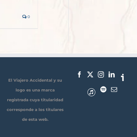
0
El Viajero Accidental y su
logo es una marca
registrada cuya titularidad
corresponde a los titulares
de esta web.