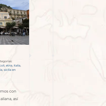
tegorías:
coli
,
etna
,
italia
,
lia
,
sicilia en
egamos con
aliana, así