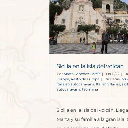
a del volcán
e Europa
Sicilia en la isla del volcán
Por
Marta Sánchez García
|
09/06/22
|
Ca
Europa
,
Resto de Europa
|
Etiquetas:
bru
italia en autocaravana
,
Italian villages
,
sici
autocaravana
,
taormina
Sicilia en la isla del volcán. Ll
Marta y su familia a la gran isla it