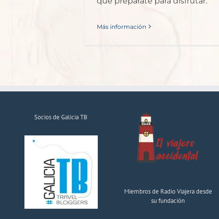
que prepárate para disfrutar.
Más información
Socios de Galicia TB
Miembros de Radio Viajera desde
su fundación