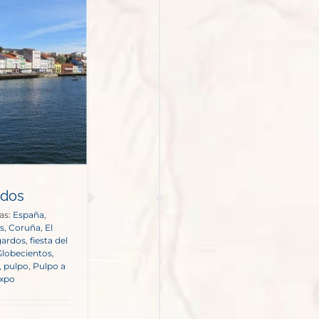
rdos
as:
España
,
s
,
Coruña
,
El
gardos
,
fiesta del
Globecientos
,
,
pulpo
,
Pulpo a
xpo