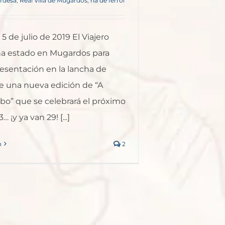
ardesa
,
Real Villa de Mugardos
,
ría de ferrol
5 de julio de 2019 El Viajero
ha estado en Mugardos para
 presentación en la lancha de
 una nueva edición de “A
bo” que se celebrará el próximo
 ¡y ya van 29! [...]
n
2