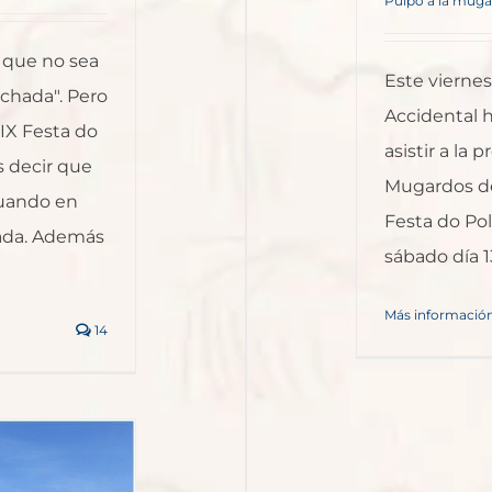
Pulpo a la mug
n que no sea
Este viernes 
achada". Pero
Accidental 
XIX Festa do
asistir a la
 decir que
Mugardos de
 cuando en
Festa do Pol
nada. Además
sábado día 13…
Más informació
14