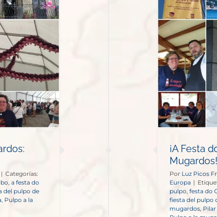
¡A Festa do Polbo llega en
lancha a Mugardos!
España
Europa
ardos:
¡A Festa d
Mugardos
|
Categorías:
Por
Luz Picos Fr
lbo
,
a festa do
Europa
|
Etique
ta del pulpo de
pulpo
,
festa do
a
,
Pulpo a la
fiesta del pulp
mugardos
,
Pila