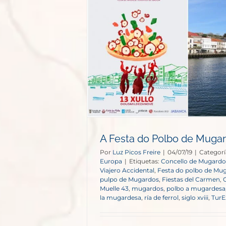
 de Mugardos
opa
A Festa do Polbo de Muga
Por
Luz Picos Freire
|
04/07/19
|
Categorí
Europa
|
Etiquetas:
Concello de Mugardo
Viajero Accidental
,
Festa do polbo de Mu
pulpo de Mugardos
,
Fiestas del Carmen
,
Muelle 43
,
mugardos
,
polbo a mugardesa
la mugardesa
,
ría de ferrol
,
siglo xviii
,
TurE