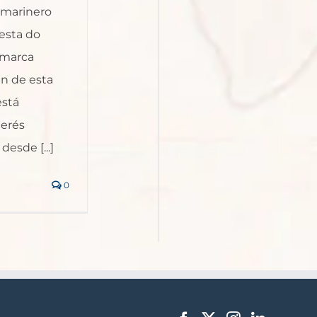
 marinero
Festa do
nmarca
en de esta
está
terés
desde [...]
0