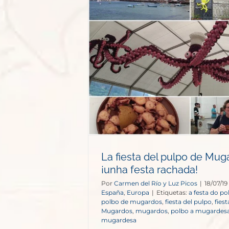
o de Mugardos:
rachada!
opa
La fiesta del pulpo de Mug
¡unha festa rachada!
Por
Carmen del Río y Luz Picos
|
18/07/19
España
,
Europa
|
Etiquetas:
a festa do po
polbo de mugardos
,
fiesta del pulpo
,
fies
Mugardos
,
mugardos
,
polbo a mugardes
mugardesa