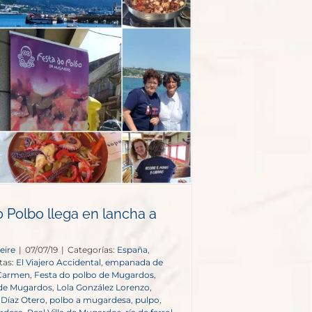
o Polbo llega en lancha a
!
eire
|
07/07/19
|
Categorías:
España
,
tas:
El Viajero Accidental
,
empanada de
 Carmen
,
Festa do polbo de Mugardos
,
o de Mugardos
,
Lola González Lorenzo
,
r Díaz Otero
,
polbo a mugardesa
,
pulpo
,