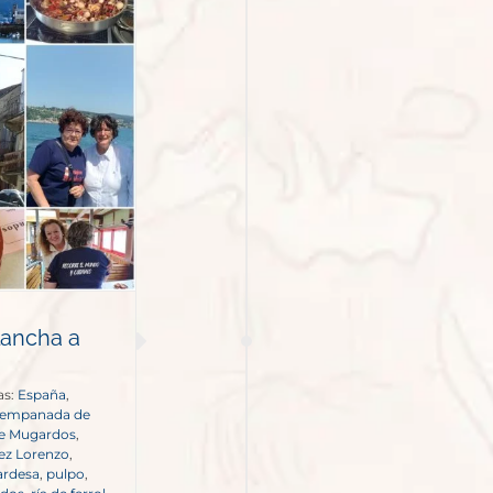
lancha a
as:
España
,
empanada de
de Mugardos
,
ez Lorenzo
,
ardesa
,
pulpo
,