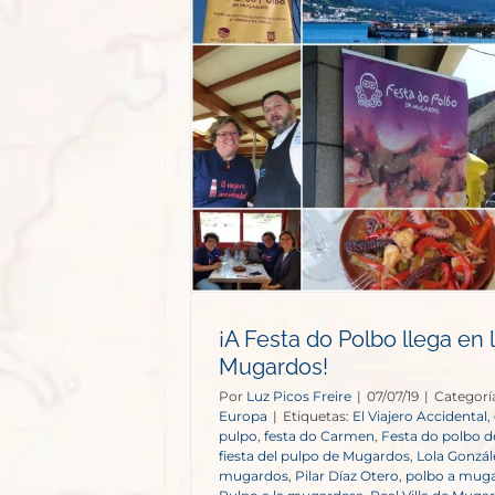
bo llega en
gardos!
opa
¡A Festa do Polbo llega en 
Mugardos!
Por
Luz Picos Freire
|
07/07/19
|
Categorí
Europa
|
Etiquetas:
El Viajero Accidental
,
pulpo
,
festa do Carmen
,
Festa do polbo 
fiesta del pulpo de Mugardos
,
Lola Gonzál
mugardos
,
Pilar Díaz Otero
,
polbo a mug