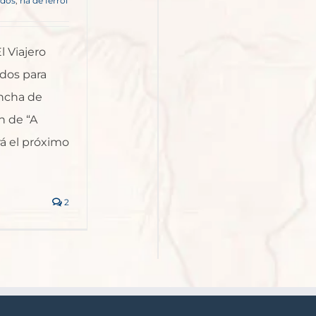
rdos
,
ría de ferrol
l Viajero
dos para
ancha de
n de “A
rá el próximo
2