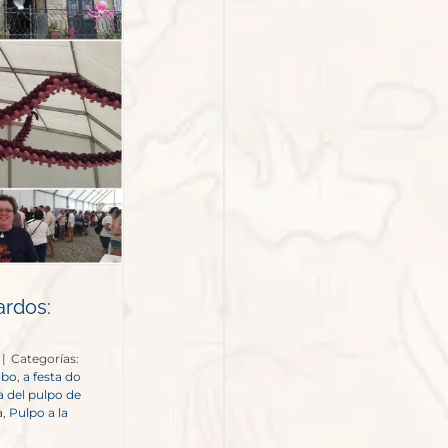
ardos:
|
Categorías:
lbo
,
a festa do
ta del pulpo de
a
,
Pulpo a la