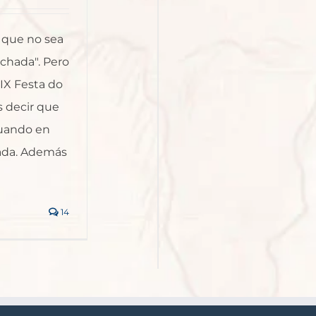
n que no sea
achada". Pero
XIX Festa do
 decir que
 cuando en
nada. Además
14