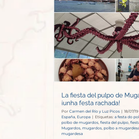
o de Mugardos:
rachada!
opa
La fiesta del pulpo de Mug
¡unha festa rachada!
Por
Carmen del Río y Luz Picos
|
18/07/19
España
,
Europa
|
Etiquetas:
a festa do po
polbo de mugardos
,
fiesta del pulpo
,
fies
Mugardos
,
mugardos
,
polbo a mugardes
mugardesa