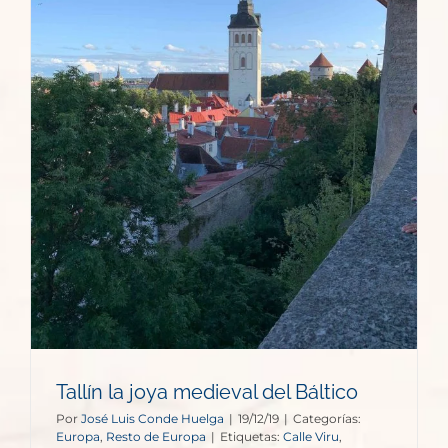
Tallín la joya medieval del Báltico
Por
José Luis Conde Huelga
|
19/12/19
|
Categorías:
Europa
,
Resto de Europa
|
Etiquetas:
Calle Viru
,