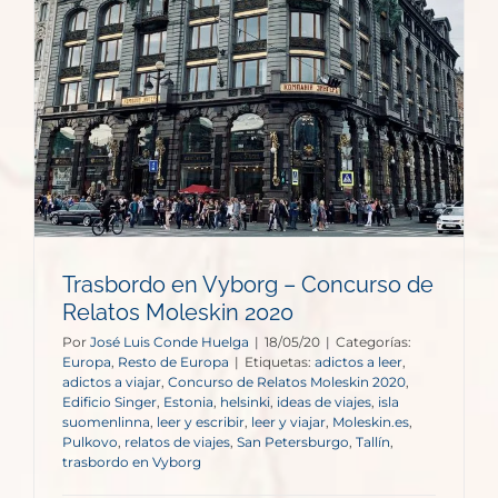
Trasbordo en Vyborg – Concurso de
Relatos Moleskin 2020
Por
José Luis Conde Huelga
|
18/05/20
|
Categorías:
Europa
,
Resto de Europa
|
Etiquetas:
adictos a leer
,
adictos a viajar
,
Concurso de Relatos Moleskin 2020
,
Edificio Singer
,
Estonia
,
helsinki
,
ideas de viajes
,
isla
suomenlinna
,
leer y escribir
,
leer y viajar
,
Moleskin.es
,
Pulkovo
,
relatos de viajes
,
San Petersburgo
,
Tallín
,
trasbordo en Vyborg