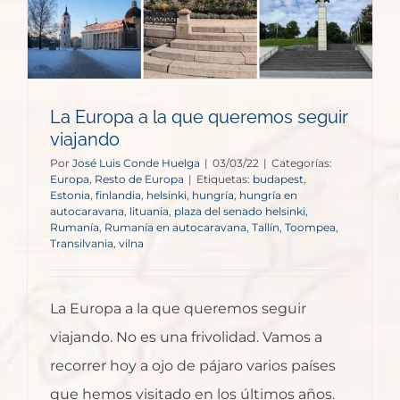
La Europa a la que queremos seguir
viajando
Por
José Luis Conde Huelga
|
03/03/22
|
Categorías:
Europa
,
Resto de Europa
|
Etiquetas:
budapest
,
Estonia
,
finlandia
,
helsinki
,
hungría
,
hungría en
autocaravana
,
lituania
,
plaza del senado helsinki
,
Rumanía
,
Rumanía en autocaravana
,
Tallín
,
Toompea
,
Transilvania
,
vilna
La Europa a la que queremos seguir
viajando. No es una frivolidad. Vamos a
recorrer hoy a ojo de pájaro varios países
que hemos visitado en los últimos años.