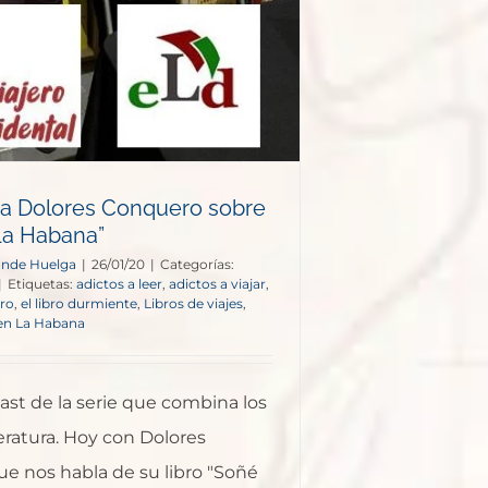
 a Dolores Conquero sobre
La Habana”
onde Huelga
|
26/01/20
|
Categorías:
|
Etiquetas:
adictos a leer
,
adictos a viajar
,
ro
,
el libro durmiente
,
Libros de viajes
,
en La Habana
st de la serie que combina los
iteratura. Hoy con Dolores
e nos habla de su libro "Soñé