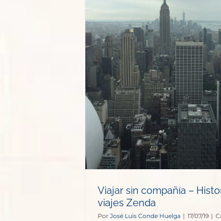
a – Historias
 Zenda
ajes
Viajar sin compañía – Histo
viajes Zenda
Por
José Luis Conde Huelga
|
17/07/19
|
C