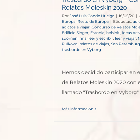
Relatos Moleskin 2020
Por
José Luis Conde Huelga
|
18/05/20
|
Europa
,
Resto de Europa
|
Etiquetas:
adic
adictos a viajar
,
Concurso de Relatos Mol
Edificio Singer
,
Estonia
,
helsinki
,
ideas de v
suomenlinna
,
leer y escribir
,
leer y viajar
,
M
Pulkovo
,
relatos de viajes
,
San Petersbur
trasbordo en Vyborg
Hemos decidido participar en 
de Relatos Moleskin 2020 con e
llamado "Trasbordo en Vyborg"
Más información