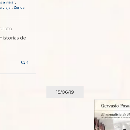
s a viajar
,
 viajar
,
Zenda
relato
historias de
4
15/06/19