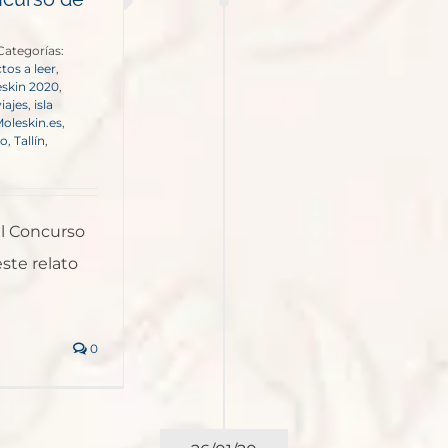
Categorías:
tos a leer
,
eskin 2020
,
iajes
,
isla
oleskin.es
,
go
,
Tallín
,
el Concurso
ste relato
0