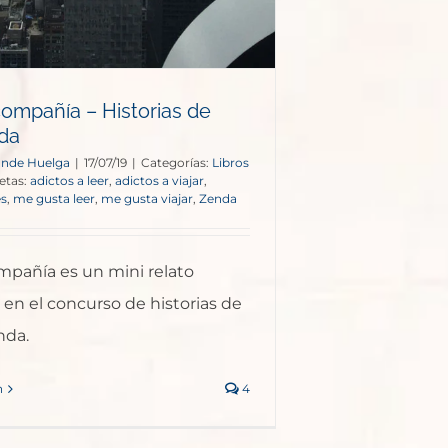
 compañía – Historias de
nda
onde Huelga
|
17/07/19
|
Categorías:
Libros
etas:
adictos a leer
,
adictos a viajar
,
es
,
me gusta leer
,
me gusta viajar
,
Zenda
ompañía es un mini relato
 en el concurso de historias de
nda.
n
4