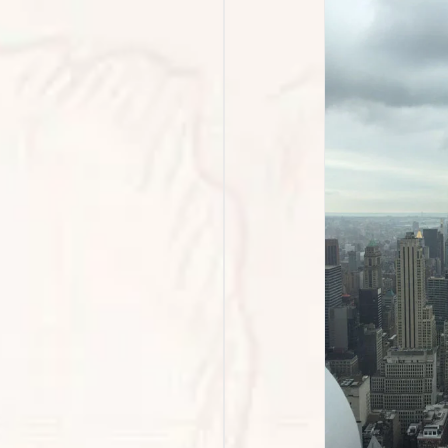
ajar sin compañía – Historias
de viajes Zenda
Libros de viajes