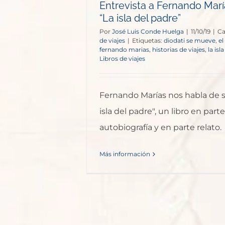
Entrevista a Fernando Mar
“La isla del padre”
Por
José Luis Conde Huelga
|
11/10/19
|
Ca
de viajes
|
Etiquetas:
diodati se mueve
,
el
fernando marias
,
historias de viajes
,
la isl
Libros de viajes
Fernando Marías nos habla de su
isla del padre", un libro en parte
autobiografía y en parte relato.
Más información