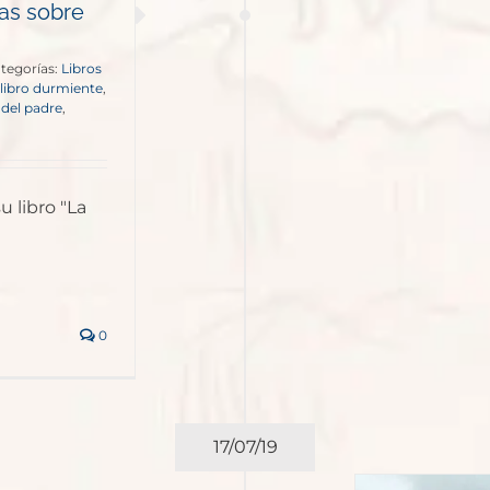
ías sobre
tegorías:
Libros
 libro durmiente
,
a del padre
,
 libro "La
0
17/07/19