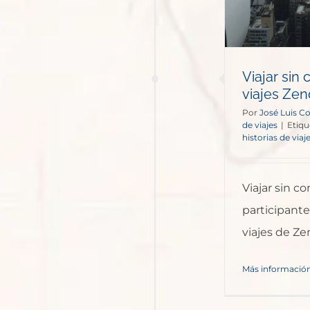
Viajar sin
viajes Ze
Por
José Luis C
de viajes
|
Etiqu
historias de viaj
Viajar sin c
participante
viajes de Ze
Más informació