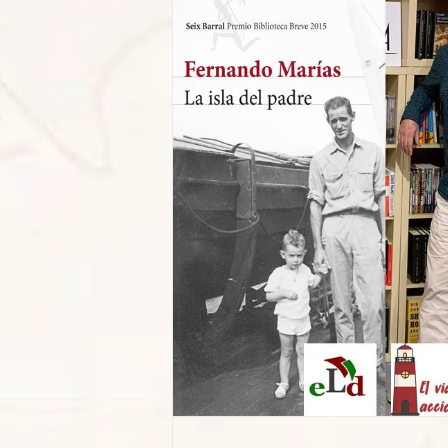
nando Marías
del padre”
ajes