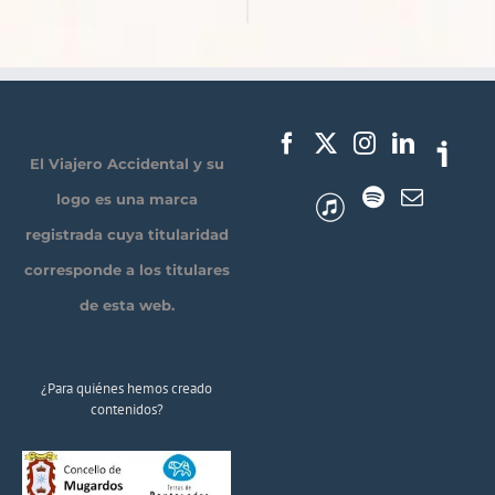
El Viajero Accidental y su
logo es una marca
registrada cuya titularidad
corresponde a los titulares
de esta web.
¿Para quiénes hemos creado
contenidos?