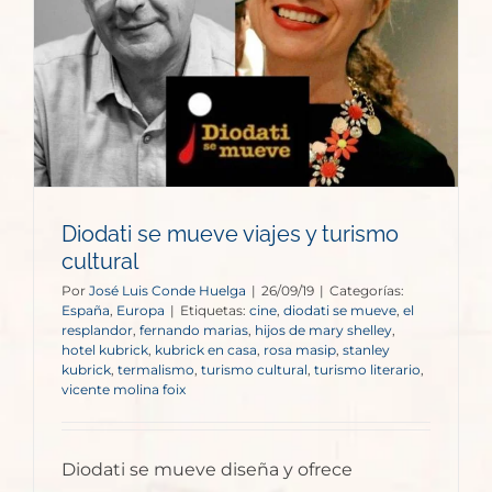
Diodati se mueve viajes y turismo
cultural
Por
José Luis Conde Huelga
|
26/09/19
|
Categorías:
España
,
Europa
|
Etiquetas:
cine
,
diodati se mueve
,
el
resplandor
,
fernando marias
,
hijos de mary shelley
,
hotel kubrick
,
kubrick en casa
,
rosa masip
,
stanley
kubrick
,
termalismo
,
turismo cultural
,
turismo literario
,
vicente molina foix
Diodati se mueve diseña y ofrece