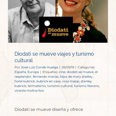
Diodati se mueve viajes y turismo
cultural
Por
José Luis Conde Huelga
|
26/09/19
|
Categorías:
España
,
Europa
|
Etiquetas:
cine
,
diodati se mueve
,
el
resplandor
,
fernando marias
,
hijos de mary shelley
,
hotel kubrick
,
kubrick en casa
,
rosa masip
,
stanley
kubrick
,
termalismo
,
turismo cultural
,
turismo literario
,
vicente molina foix
Diodati se mueve diseña y ofrece