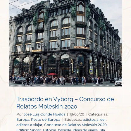
Trasbordo en Vyborg – Concurso de
Relatos Moleskin 2020
Por
José Luis Conde Huelga
|
18/05/20
|
Categorías:
Europa
,
Resto de Europa
|
Etiquetas:
adictos a leer
,
adictos a viajar
,
Concurso de Relatos Moleskin 2020
,
Edificio Singer
,
Estonia
,
helsinki
,
ideas de viajes
,
isla