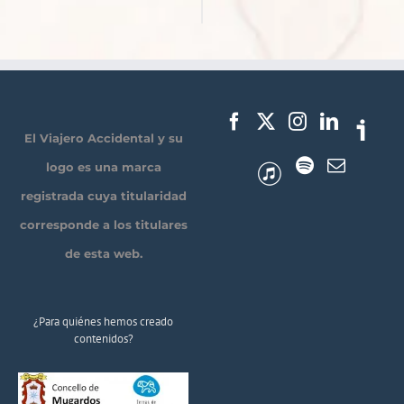
El Viajero Accidental y su
logo es una marca
registrada cuya titularidad
corresponde a los titulares
de esta web.
¿Para quiénes hemos creado
contenidos?