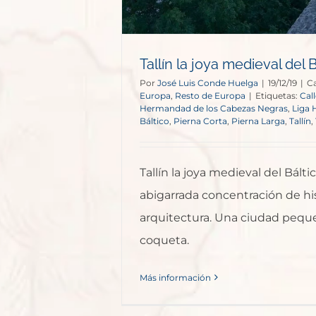
Tallín la joya medieval del 
Por
José Luis Conde Huelga
|
19/12/19
|
Ca
Europa
,
Resto de Europa
|
Etiquetas:
Call
Hermandad de los Cabezas Negras
,
Liga 
Báltico
,
Pierna Corta
,
Pierna Larga
,
Tallín
,
Tallín la joya medieval del Bálti
abigarrada concentración de hist
arquitectura. Una ciudad pequ
coqueta.
Más información