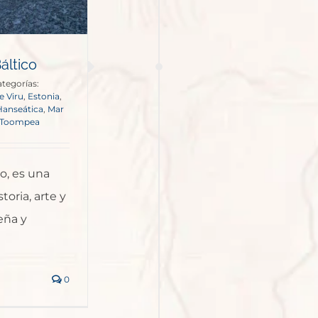
Báltico
tegorías:
e Viru
,
Estonia
,
Hanseática
,
Mar
Toompea
co, es una
oria, arte y
eña y
0