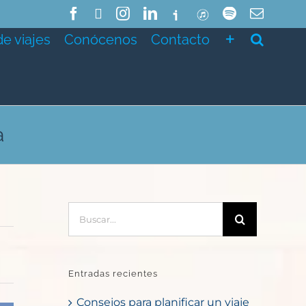
Facebook
X
Instagram
LinkedIn
Ivoox
ITunes
Spotify
Correo
electró
de viajes
Conócenos
Contacto
a
Buscar:
Entradas recientes
Consejos para planificar un viaje