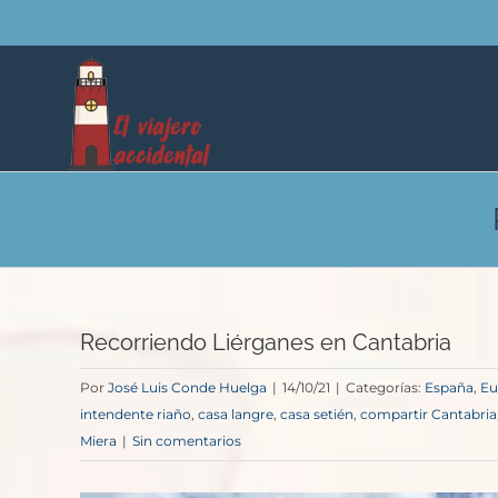
Saltar
al
contenido
Recorriendo Liérganes en Cantabria
Por
José Luis Conde Huelga
|
14/10/21
|
Categorías:
España
,
Eu
intendente riaño
,
casa langre
,
casa setién
,
compartir Cantabria
Miera
|
Sin comentarios