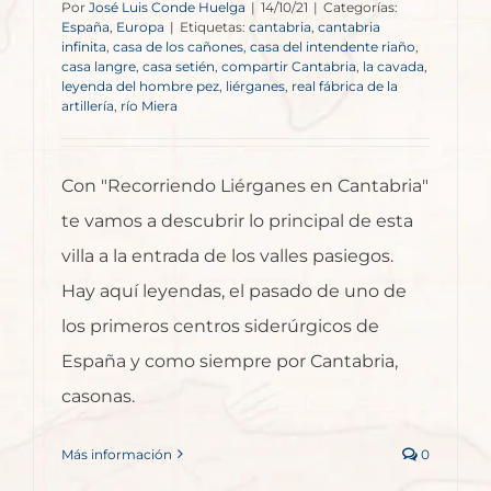
Por
José Luis Conde Huelga
|
14/10/21
|
Categorías:
España
,
Europa
|
Etiquetas:
cantabria
,
cantabria
infinita
,
casa de los cañones
,
casa del intendente riaño
,
casa langre
,
casa setién
,
compartir Cantabria
,
la cavada
,
leyenda del hombre pez
,
liérganes
,
real fábrica de la
artillería
,
río Miera
Con "Recorriendo Liérganes en Cantabria"
te vamos a descubrir lo principal de esta
villa a la entrada de los valles pasiegos.
Hay aquí leyendas, el pasado de uno de
los primeros centros siderúrgicos de
España y como siempre por Cantabria,
casonas.
Más información
0