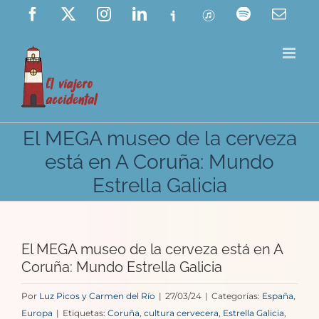
Saltar
Facebook
X
Instagram
LinkedIn
Ivoox
ITunes
Spotify
Corre
elect
al
contenido
El MEGA museo de la cerveza
está en A Coruña: Mundo
Estrella Galicia
El MEGA museo de la cerveza está en A
Coruña: Mundo Estrella Galicia
Por
Luz Picos y Carmen del Río
|
27/03/24
|
Categorías:
España
,
Europa
|
Etiquetas:
Coruña
,
cultura cervecera
,
Estrella Galicia
,