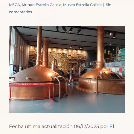
MEGA
,
Mundo Estrella Galicia
,
Museo Estrella Galicia
|
Sin
comentarios
Ver
imagen
más
grande
Fecha última actualización 06/12/2025 por
El