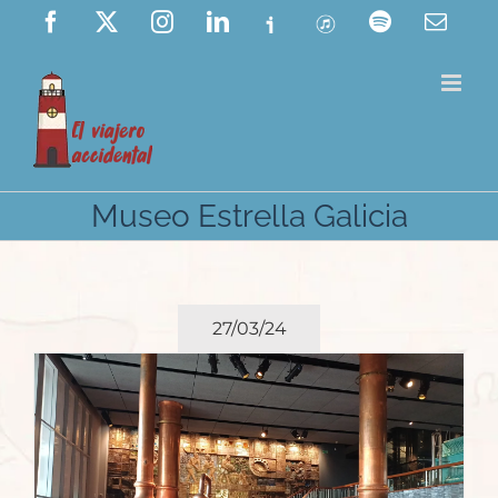
Saltar
Facebook
X
Instagram
LinkedIn
Ivoox
ITunes
Spotify
Corre
elect
al
contenido
Museo Estrella Galicia
27/03/24