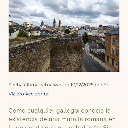
imagen
más
grande
Fecha última actualización 10/12/2025 por
El
Viajero Accidental
Como cualquier galleg@ conocía la
existencia de una muralla romana en
Lugo desde que era estudiante. Sin