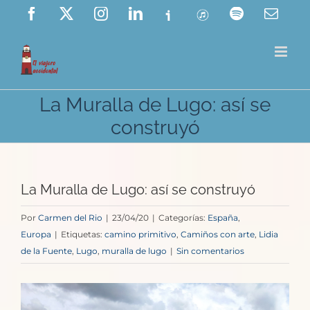
Saltar
Facebook
X
Instagram
LinkedIn
Ivoox
ITunes
Spotify
Corre
elect
al
contenido
La Muralla de Lugo: así se
construyó
La Muralla de Lugo: así se construyó
Por
Carmen del Rio
|
23/04/20
|
Categorías:
España
,
Europa
|
Etiquetas:
camino primitivo
,
Camiños con arte
,
Lidia
de la Fuente
,
Lugo
,
muralla de lugo
|
Sin comentarios
Ver