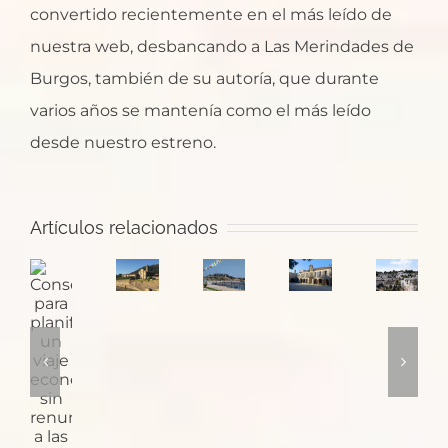
convertido recientemente en el más leído de
nuestra web, desbancando a Las Merindades de
Burgos, también de su autoría, que durante
varios años se mantenía como el más leído
desde nuestro estreno.
Santa
¿Dónde
Artículos relacionados
María
Pontevedra:
empieza
Consejos
de
la
el
Puglia
para
Oia,
ciudad
Camino
y
planificar
un
de
de
sus
un
monasterio
las
Santiago
trulli
viaje
con
plazas
en
económico
monjes
medievales
Baiona?