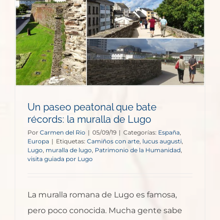
Un paseo peatonal que bate
récords: la muralla de Lugo
Por
Carmen del Rio
|
05/09/19
|
Categorías:
España
,
Europa
|
Etiquetas:
Camiños con arte
,
lucus augusti
,
Lugo
,
muralla de lugo
,
Patrimonio de la Humanidad
,
visita guiada por Lugo
La muralla romana de Lugo es famosa,
pero poco conocida. Mucha gente sabe