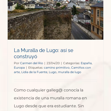
La Muralla de Lugo: así se
construyó
Por
Carmen del Rio
|
23/04/20
|
Categorías:
España
,
Europa
|
Etiquetas:
camino primitivo
,
Camiños con
arte
,
Lidia de la Fuente
,
Lugo
,
muralla de lugo
Como cualquier galleg@ conocía la
existencia de una muralla romana en
Lugo desde que era estudiante. Sin